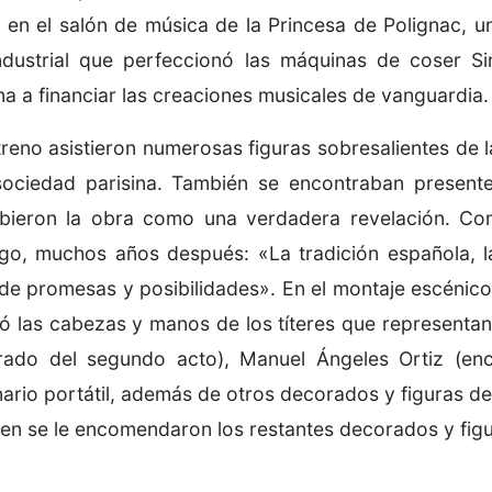
 en el salón de música de la Princesa de Polignac, 
ndustrial que perfeccionó las máquinas de coser S
na a financiar las creaciones musicales de vanguardia.
treno asistieron numerosas figuras sobresalientes de la
sociedad parisina. También se encontraban present
bieron la obra como una verdadera revelación. Co
go, muchos años después: «La tradición española, la
 de promesas y posibilidades». En el montaje escénic
zó las cabezas y manos de los títeres que representan 
rado del segundo acto), Manuel Ángeles Ortiz (enc
ario portátil, además de otros decorados y figuras del 
ien se le encomendaron los restantes decorados y figur