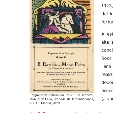
1923,
del i
fortu
Al es
alta 
conci
Rodri
llena
reali
deco
escen
Programa del estreno en París, 1923. Archivo
(a qu
Manuel de Falla, Granada. © Hernando Viñes,
VEGAP, Madrid, 2023.